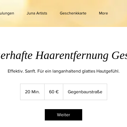
ulungen
Juna Artists
Geschenkkarte
More
erhafte Haarentfernung Ges
Effektiv. Sanft. Für ein langanhaltend glattes Hautgefühl.
60
Euro
20 Min.
2
60 €
Gegenbaurstraße
0
M
i
Weiter
n
.