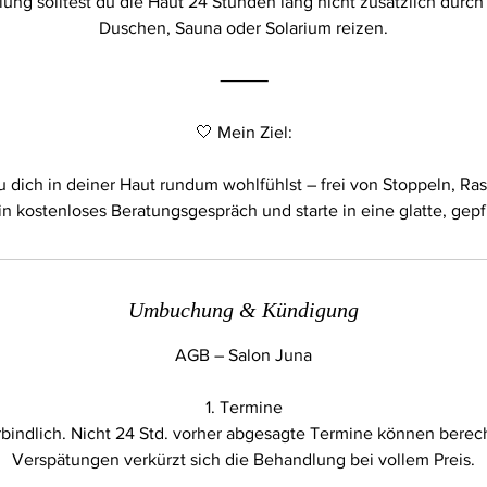
ung solltest du die Haut 24 Stunden lang nicht zusätzlich durch
Duschen, Sauna oder Solarium reizen.
⸻
🤍 Mein Ziel:
u dich in deiner Haut rundum wohlfühlst – frei von Stoppeln, Ra
Umbuchung & Kündigung
AGB – Salon Juna
1. Termine
rbindlich. Nicht 24 Std. vorher abgesagte Termine können berec
Verspätungen verkürzt sich die Behandlung bei vollem Preis.