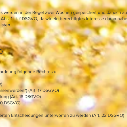
s werden in der Regel zwei Wochen gespeichert und danach au
Abs. 1 lit. f DSGVO, da wir ein berechtigtes Interesse daran hab
isten.
O
rordnung folgende Rechte zu:
O)
essenwerden“) (Art. 17 DSGVO)
tung (Art. 18 DSGVO)
 20 DSGVO)
sierten Entscheidungen unterworfen zu werden (Art. 22 DSGVO)